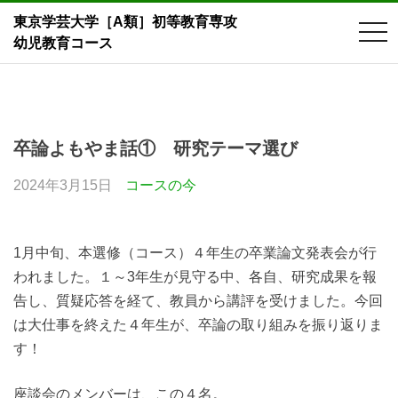
東京学芸大学［A類］初等教育専攻
tog
幼児教育コース
nav
Skip
to
content
卒論よもやま話① 研究テーマ選び
2024年3月15日
コースの今
1月中旬、本選修（コース）４年生の卒業論文発表会が行
われました。１～3年生が見守る中、各自、研究成果を報
告し、質疑応答を経て、教員から講評を受けました。今回
は大仕事を終えた４年生が、卒論の取り組みを振り返りま
す！
座談会のメンバーは、この４名。