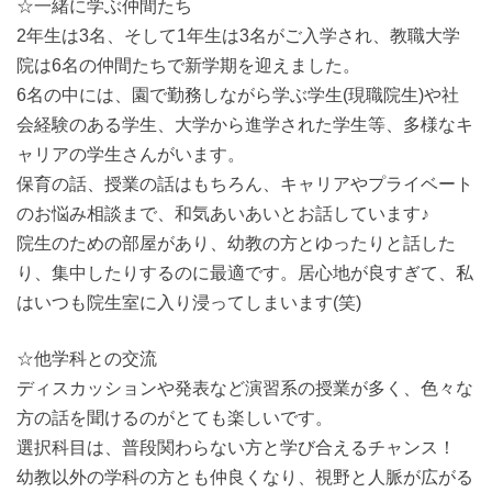
☆一緒に学ぶ仲間たち
2年生は3名、そして1年生は3名がご入学され、教職大学
院は6名の仲間たちで新学期を迎えました。
6名の中には、園で勤務しながら学ぶ学生(現職院生)や社
会経験のある学生、大学から進学された学生等、多様なキ
ャリアの学生さんがいます。
保育の話、授業の話はもちろん、キャリアやプライベート
のお悩み相談まで、和気あいあいとお話しています♪
院生のための部屋があり、幼教の方とゆったりと話した
り、集中したりするのに最適です。居心地が良すぎて、私
はいつも院生室に入り浸ってしまいます(笑)
☆他学科との交流
ディスカッションや発表など演習系の授業が多く、色々な
方の話を聞けるのがとても楽しいです。
選択科目は、普段関わらない方と学び合えるチャンス！
幼教以外の学科の方とも仲良くなり、視野と人脈が広がる