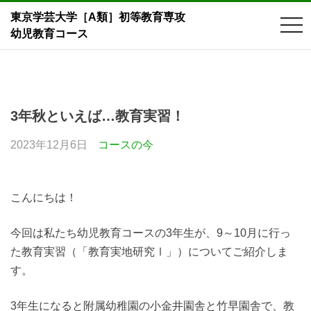
東京学芸大学［A類］初等教育専攻
tog
幼児教育コース
nav
Skip
to
content
3年秋といえば…教育実習！
2023年12月6日
コースの今
こんにちは！
今回は私たち幼児教育コースの3年生が、9～10月に行っ
た教育実習（「教育実地研究Ⅰ」）についてご紹介しま
す。
3年生になると附属幼稚園の小金井園舎と竹早園舎で、教